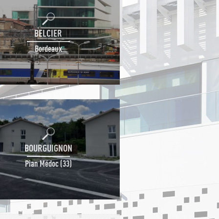
BELCIER
Bordeaux
BOURGUIGNON
Pian Médoc (33)