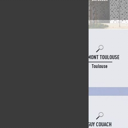
GAUMONT TOULOUSE
Toulouse
GUY COUACH