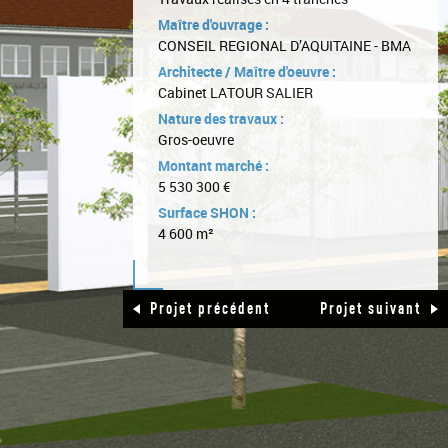
Maître d'ouvrage :
CONSEIL REGIONAL D’AQUITAINE - BMA
Architecte / Maître d'oeuvre :
Cabinet LATOUR SALIER
Nature des travaux :
Gros-oeuvre
Montant marché :
5 530 300 €
Surface SHON :
4 600 m²
|
Projet précédent
Projet suivant