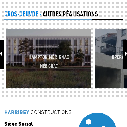
GROS-OEUVRE -
AUTRES RÉALISATIONS
HAMPTON MÉRIGNAC
OPÉRAT
MÉRIGNAC
HARRIBEY
CONSTRUCTIONS
Siège Social