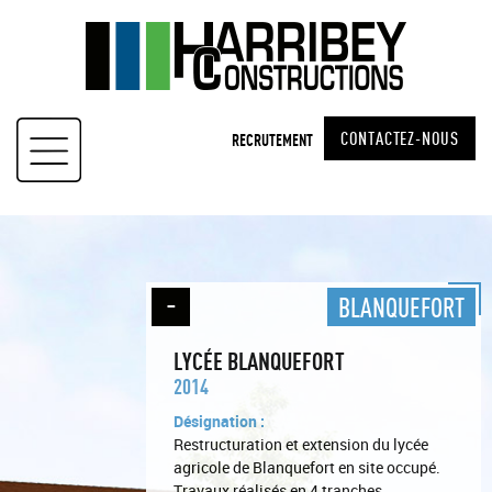
Skip
to
content
CONTACTEZ-NOUS
RECRUTEMENT
BLANQUEFORT
LYCÉE BLANQUEFORT
2014
Désignation :
Restructuration et extension du lycée
agricole de Blanquefort en site occupé.
Travaux réalisés en 4 tranches