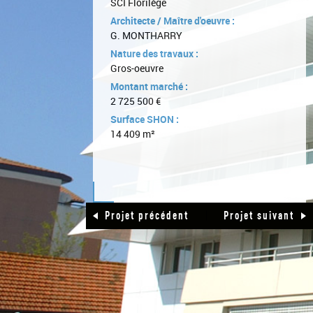
SCI Florilège
Architecte / Maître d'oeuvre :
G. MONTHARRY
Nature des travaux :
Gros-oeuvre
Montant marché :
2 725 500 €
Surface SHON :
14 409 m²
|
Projet précédent
Projet suivant