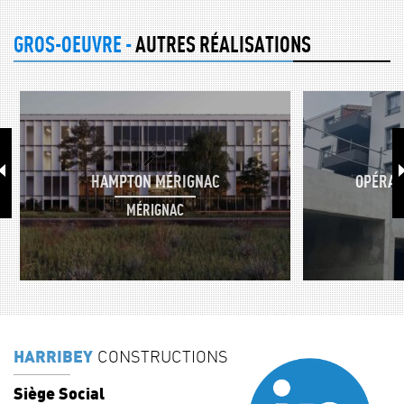
GROS-OEUVRE -
AUTRES RÉALISATIONS
HAMPTON MÉRIGNAC
OPÉRAT
MÉRIGNAC
HARRIBEY
CONSTRUCTIONS
Siège Social