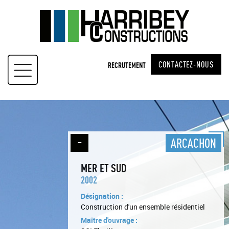
Skip
to
content
CONTACTEZ-NOUS
RECRUTEMENT
ARCACHON
MER ET SUD
2002
Désignation :
Construction d'un ensemble résidentiel
Maître d'ouvrage :