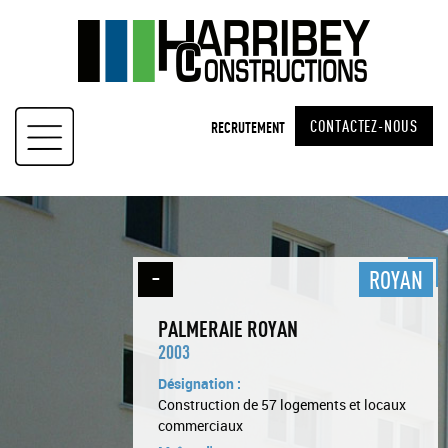
Skip
to
content
CONTACTEZ-NOUS
RECRUTEMENT
ROYAN
PALMERAIE ROYAN
2003
Désignation :
Construction de 57 logements et locaux
commerciaux