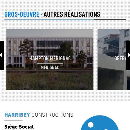
GROS-OEUVRE -
AUTRES RÉALISATIONS
HAMPTON MÉRIGNAC
OPÉRAT
MÉRIGNAC
HARRIBEY
CONSTRUCTIONS
Siège Social