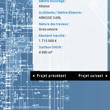
Maître d'ouvrage :
Alienor
Architecte / Maître d'oeuvre :
ARKOSE SARL
Nature des travaux :
Gros-oeuvre
Montant marché :
1 715 000 €
Surface SHON :
4 990 m²
|
Projet précédent
Projet suivant