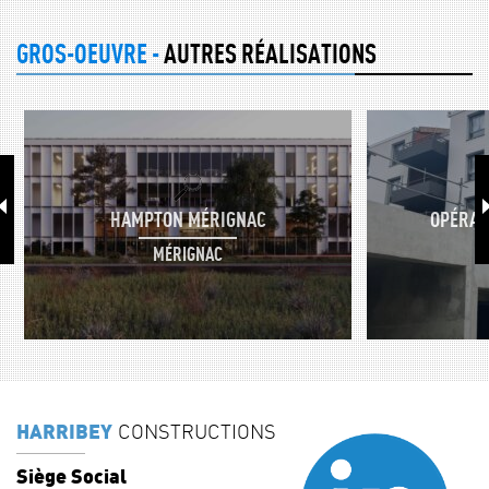
GROS-OEUVRE -
AUTRES RÉALISATIONS
HAMPTON MÉRIGNAC
OPÉRAT
MÉRIGNAC
HARRIBEY
CONSTRUCTIONS
Siège Social