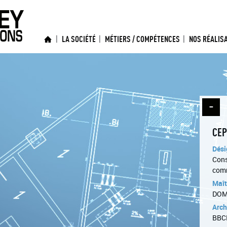
LA SOCIÉTÉ
MÉTIERS / COMPÉTENCES
NOS RÉALIS
CE
Dési
Cons
com
Maît
DOM
Arch
BBC