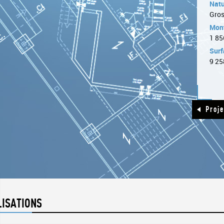
Natu
Gros
Mont
1 85
Surf
9 25
Proj
LISATIONS