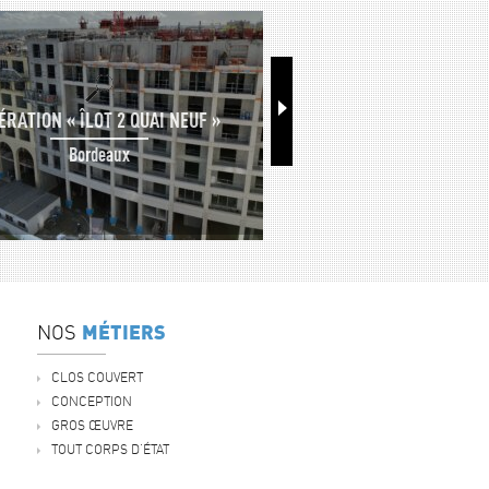
ÉRATION « ÎLOT 2 QUAI NEUF »
RÉHABILITATION D'UN CENT
MAISON DE RETR
Bordeaux
Podensac
MÉTIERS
NOS
CLOS COUVERT
CONCEPTION
GROS ŒUVRE
TOUT CORPS D'ÉTAT