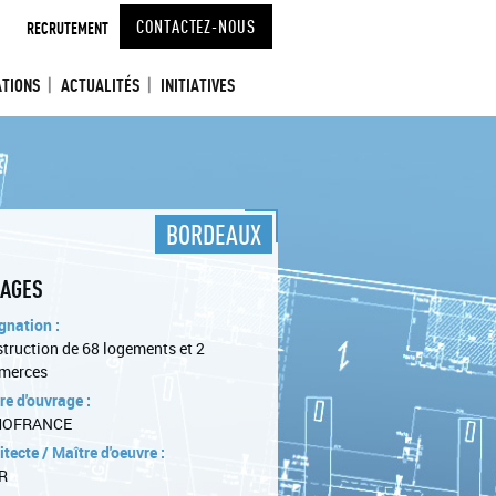
CONTACTEZ-NOUS
RECRUTEMENT
ATIONS
ACTUALITÉS
INITIATIVES
BORDEAUX
PAGES
gnation :
truction de 68 logements et 2
merces
re d'ouvrage :
OFRANCE
itecte / Maître d'oeuvre :
R