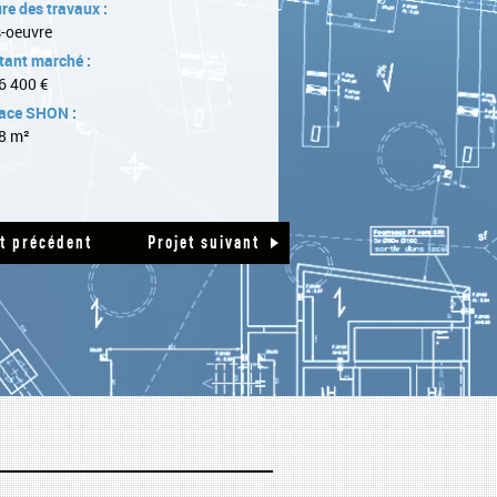
re des travaux :
-oeuvre
ant marché :
6 400 €
ace SHON :
8 m²
|
et précédent
Projet suivant