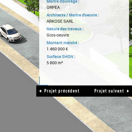
Maître d'ouvrage :
ORPEA
Architecte / Maître d'oeuvre :
ARKOSE SARL
Nature des travaux :
Gros-oeuvre
Montant marché :
1 460 000 €
Surface SHON :
5 800 m²
|
Projet précédent
Projet suivant