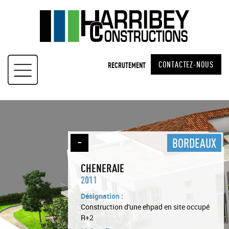
Skip
to
content
CONTACTEZ-NOUS
RECRUTEMENT
BORDEAUX
CHENERAIE
2011
Désignation :
Construction d'une ehpad en site occupé
R+2