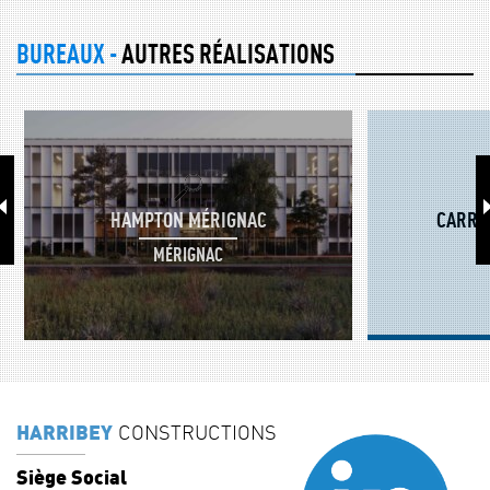
BUREAUX -
AUTRES RÉALISATIONS
HAMPTON MÉRIGNAC
CARRÉ 
MÉRIGNAC
M
HARRIBEY
CONSTRUCTIONS
Siège Social