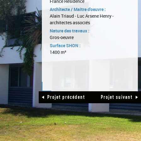
France Résidence
Architecte / Maître d'oeuvre :
Alain Triaud - Luc Arsene Henry -
architectes associés
Nature des travaux :
Gros-oeuvre
Surface SHON :
1400 m²
|
Projet précédent
Projet suivant