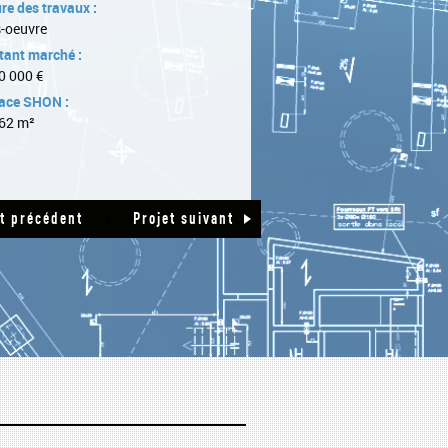
re des travaux :
-oeuvre
ant marché :
0 000 €
ace SHON :
62 m²
|
et précédent
Projet suivant