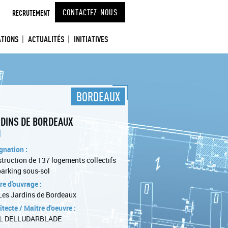
CONTACTEZ-NOUS
RECRUTEMENT
ATIONS
ACTUALITÉS
INITIATIVES
BORDEAUX
DINS DE BORDEAUX
1
gnation :
truction de 137 logements collectifs
parking sous-sol
re d'ouvrage :
Les Jardins de Bordeaux
itecte / Maître d'oeuvre :
L DELLUDARBLADE