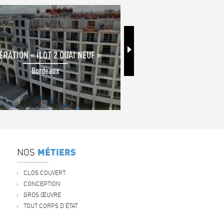
ÉRATION « ÎLOT 2 QUAI NEUF »
RÉHABILITATION D'UN CENT
MAISON DE RETR
Bordeaux
Podensac
MÉTIERS
NOS
CLOS COUVERT
CONCEPTION
GROS ŒUVRE
TOUT CORPS D'ÉTAT