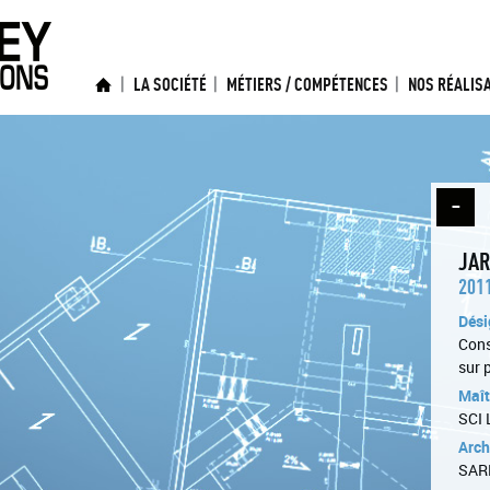
LA SOCIÉTÉ
MÉTIERS / COMPÉTENCES
NOS RÉALIS
JAR
201
Dési
Cons
sur 
Maît
SCI 
Arch
SAR