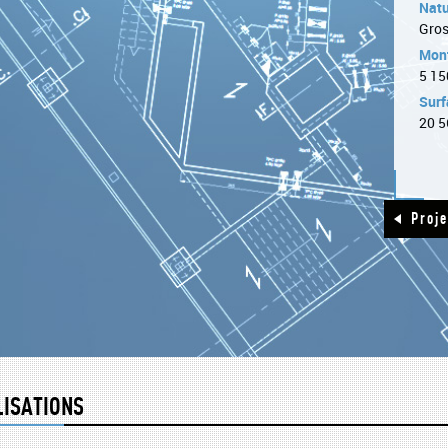
Natu
Gros
Mont
5 15
Surf
20 5
Proj
LISATIONS